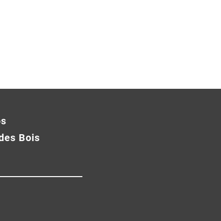
os
des Bois
10 ans du TIM