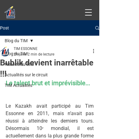
Post
Blog du TIM
TIM ESSONNE
Blog du TIM
21 janv.
2 min de lecture
Bublik devient inarrêtable
Histoire du TIM
!!!
Actualités sur le circuit
Le talent brut et imprévisible...
TIM Actualités
Le Kazakh avait participé au Tim 
Essonne en 2011, mais n’avait pas 
réussi à atteindre les derniers tours. 
Désormais 10ᵉ mondial, il est 
actuellement dans la plus grande forme 