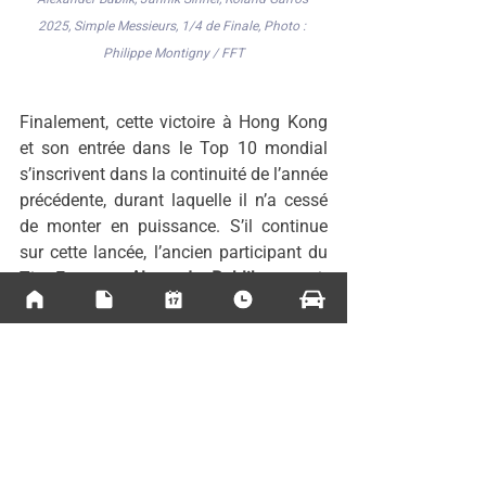
2025, Simple Messieurs, 1/4 de Finale, Photo : 
Philippe Montigny / FFT
Finalement, cette victoire à Hong Kong 
et son entrée dans le Top 10 mondial 
s’inscrivent dans la continuité de l’année 
précédente, durant laquelle il n’a cessé 
de monter en puissance. S’il continue 
sur cette lancée, l’ancien participant du 
Tim Essonne, 
Alexander Bublik
, pourrait 
même réaliser de grandes performances 
en Grand Chelem...
Actualités sur le circuit