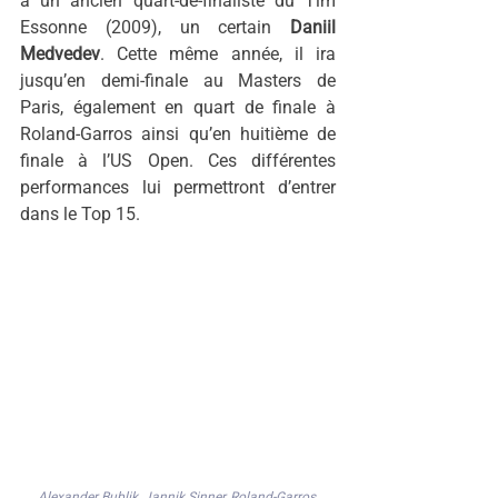
à un ancien quart-de-finaliste du Tim 
Essonne (2009), un certain 
Daniil 
Medvedev
. Cette même année, il ira 
jusqu’en demi-finale au Masters de 
Paris, également en quart de finale à 
Roland-Garros ainsi qu’en huitième de 
finale à l’US Open. Ces différentes 
performances lui permettront d’entrer 
dans le Top 15.
Alexander Bublik, Jannik Sinner, Roland-Garros 