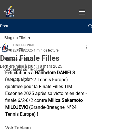
Post
Blog du TIM
TIM ESSONNE
Blog du TIM
22 févr. 2025
1 min de lecture
Demi Finale Filles
Histoire du TIM
Dernière mise à jour :
18 mars 2025
Actualités sur le circuit
Félicitations à 
Hannelore DANIELS
TIM Actualités
(Belgique, N°27 Tennis Europe) 
qualifiée pour la Finale Filles TIM 
Essonne 2025 après sa victoire en demi-
finale 6/2-6/2 contre 
Milica Sakamoto 
MILOJEVIC
 (Grande-Bretagne, N°24 
Tennis Europe) !
Voir Tableau