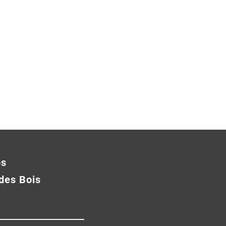
os
des Bois
Demi-finale Simple Filles
OIAN sacré