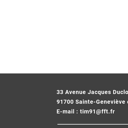
33 Avenue Jacques Ducl
91700 Sainte-Geneviève 
E-mail :
tim91@fft.fr
Lyubov PRONENKO sacrée
Rafael PAP