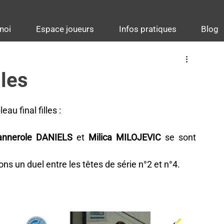
noi
Espace joueurs
Infos pratiques
Blog
lles
au final filles :
annerole DANIELS
 et 
Milica MILOJEVIC
 se sont 
ns un duel entre les têtes de série n°2 et n°4.