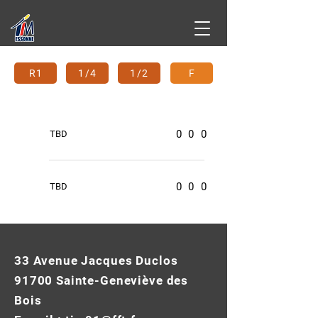
R1
1/4
1/2
F
0
0
0
TBD
0
0
0
TBD
33 Avenue Jacques Duclos
91700 Sainte-Geneviève des
Bois