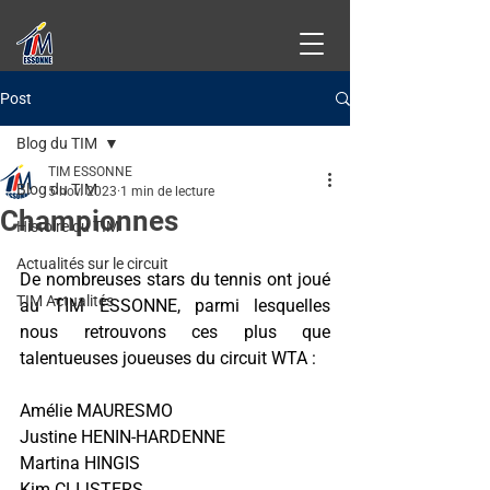
Post
Blog du TIM
TIM ESSONNE
Blog du TIM
5 nov. 2023
1 min de lecture
Championnes
Histoire du TIM
Actualités sur le circuit
De nombreuses stars du tennis ont joué 
TIM Actualités
au TIM ESSONNE, parmi lesquelles 
nous retrouvons ces plus que 
talentueuses joueuses du circuit WTA :
Amélie MAURESMO
Justine HENIN-HARDENNE
Martina HINGIS
Kim CLIJSTERS