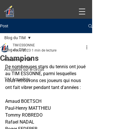
Post
Blog du TIM
TIM ESSONNE
Blog du TIM
4 nov. 2023
1 min de lecture
Champions
Histoire du TIM
De nombreuses stars du tennis ont joué 
Actualités sur le circuit
au TIM ESSONNE, parmi lesquelles 
TIM Actualités
nous retrouvons ces joueurs qui nous 
ont fait vibrer pendant tant d'années :
Arnaud BOETSCH
Paul-Henry MATTHIEU
Tommy ROBREDO
Rafael NADAL
Roger FEDERER